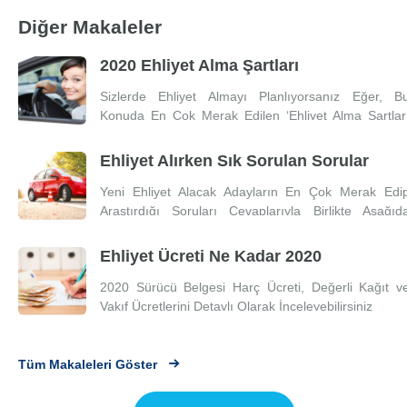
Diğer Makaleler
2020 Ehliyet Alma Şartları
Sizlerde Ehliyet Almayı Planlıyorsanız Eğer, B
Konuda En Çok Merak Edilen ‘Ehliyet Alma Şartlar
Nelerdir’ Sorusunun Cevaplarını Aşağıd
İnceleyebilirsiniz.
Ehliyet Alırken Sık Sorulan Sorular
Yeni Ehliyet Alacak Adayların En Çok Merak Edi
Araştırdığı Soruları Cevaplarıyla Birlikte Aşağıd
İnceleyebilirsiniz.
Ehliyet Ücreti Ne Kadar 2020
2020 Sürücü Belgesi Harç Ücreti, Değerli Kağıt v
Vakıf Ücretlerini Detaylı Olarak İnceleyebilirsiniz
Tüm Makaleleri Göster