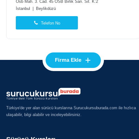
Osb Mah. 3. Cad. 45 OSB Birlik San. Sit. K:2
İstanbul
|
Beylikdüzü
Telefon No
+
Firma Ekle
Türkiye'de yer alan sürücü kurslarına Surucukursuburada.com ile hızlıca
ulaşabilir, bilgi alabilir ve inceleyebilirsiniz.