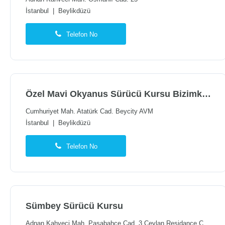
İstanbul
|
Beylikdüzü
Telefon No
Özel Mavi Okyanus Sürücü Kursu Bizimkent Şubesi
Cumhuriyet Mah. Atatürk Cad. Beycity AVM
İstanbul
|
Beylikdüzü
Telefon No
Sümbey Sürücü Kursu
Adnan Kahveci Mah. Paşabahçe Cad. 3 Ceylan Residance C