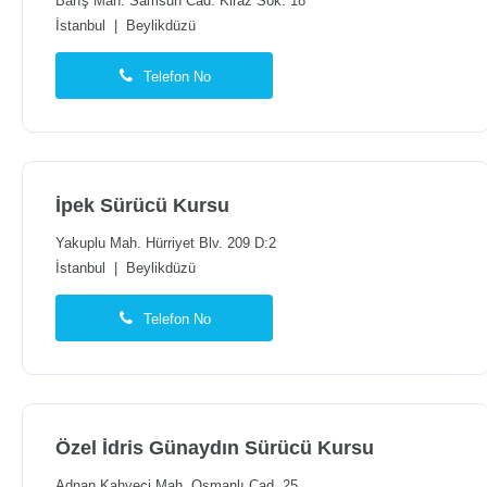
Barış Mah. Samsun Cad. Kiraz Sok. 18
İstanbul
|
Beylikdüzü
Telefon No
İpek Sürücü Kursu
Yakuplu Mah. Hürriyet Blv. 209 D:2
İstanbul
|
Beylikdüzü
Telefon No
Özel İdris Günaydın Sürücü Kursu
Adnan Kahveci Mah. Osmanlı Cad. 25