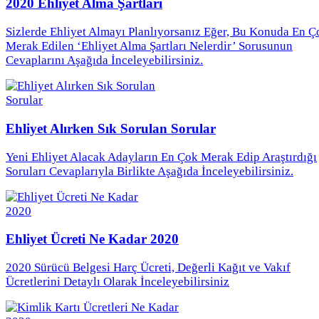
2020 Ehliyet Alma Şartları
Sizlerde Ehliyet Almayı Planlıyorsanız Eğer, Bu Konuda En Ç
Merak Edilen ‘Ehliyet Alma Şartları Nelerdir’ Sorusunun
Cevaplarını Aşağıda İnceleyebilirsiniz.
Ehliyet Alırken Sık Sorulan Sorular
Yeni Ehliyet Alacak Adayların En Çok Merak Edip Araştırdığı
Soruları Cevaplarıyla Birlikte Aşağıda İnceleyebilirsiniz.
Ehliyet Ücreti Ne Kadar 2020
2020 Sürücü Belgesi Harç Ücreti, Değerli Kağıt ve Vakıf
Ücretlerini Detaylı Olarak İnceleyebilirsiniz