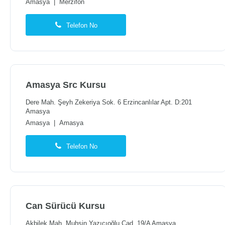
Amasya
|
Merzifon
Telefon No
Amasya Src Kursu
Dere Mah. Şeyh Zekeriya Sok. 6 Erzincanlılar Apt. D:201
Amasya
Amasya
|
Amasya
Telefon No
Can Sürücü Kursu
Akbilek Mah. Muhsin Yazıcıoğlu Cad. 19/A Amasya