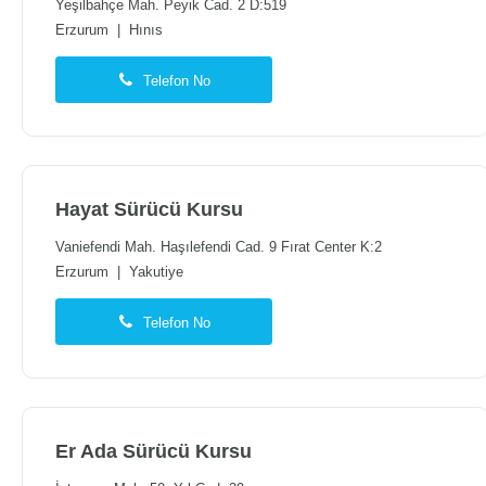
Yeşilbahçe Mah. Peyik Cad. 2 D:519
Erzurum
|
Hınıs
Telefon No
Hayat Sürücü Kursu
Vaniefendi Mah. Haşılefendi Cad. 9 Fırat Center K:2
Erzurum
|
Yakutiye
Telefon No
Er Ada Sürücü Kursu