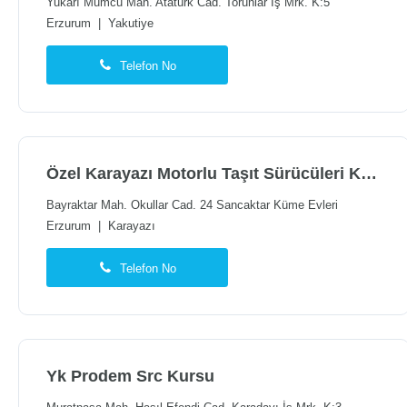
Yukarı Mumcu Mah. Atatürk Cad. Torunlar İş Mrk. K:5
Erzurum
|
Yakutiye
Telefon No
Özel Karayazı Motorlu Taşıt Sürücüleri Kursu
Bayraktar Mah. Okullar Cad. 24 Sancaktar Küme Evleri
Erzurum
|
Karayazı
Telefon No
Yk Prodem Src Kursu