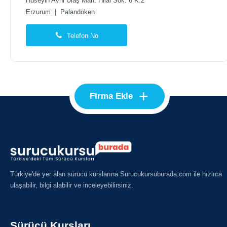
Hüseyin Avni Ulaş Mah. Hilal Sok. 6 K:2
Erzurum
|
Palandöken
Telefon No
+
Firma Ekle
Türkiye'de yer alan sürücü kurslarına Surucukursuburada.com ile hızlıca
ulaşabilir, bilgi alabilir ve inceleyebilirsiniz.
Sürücü Kursları