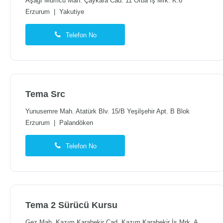
Aşağı Mumcu Mah. Çaykara Cad. 11 Orba İş Mrk. K:6
Erzurum
|
Yakutiye
Telefon No
Tema Src
Yunusemre Mah. Atatürk Blv. 15/B Yeşilşehir Apt. B Blok
Erzurum
|
Palandöken
Telefon No
Tema 2 Sürücü Kursu
Gez Mah. Kazım Karabekir Cad. Kazım Karabekir İş Mrk. A