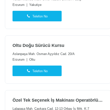
Erzurum
|
Yakutiye
Telefon No
Oltu Doğu Sürücü Kursu
Aslanpaşa Mah. Osman Ayyıldız Cad. 20/A
Erzurum
|
Oltu
Telefon No
Özel Tek Seçenek İş Makinası Operatörlük Kursu
Lalapaşa Mah. Çaykara Cad. 12-13 Orbay İş Mrk. K:7