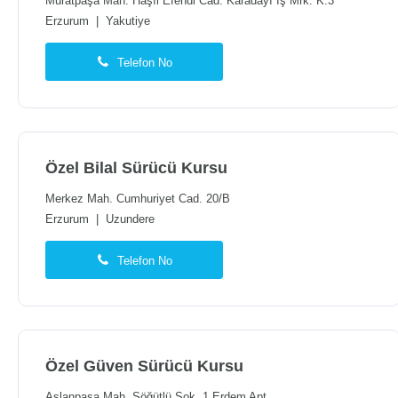
Muratpaşa Mah. Haşıl Efendi Cad. Karadayı İş Mrk. K:3
Erzurum
|
Yakutiye
Telefon No
Özel Bilal Sürücü Kursu
Merkez Mah. Cumhuriyet Cad. 20/B
Erzurum
|
Uzundere
Telefon No
Özel Güven Sürücü Kursu
Aslanpaşa Mah. Söğütlü Sok. 1 Erdem Apt.