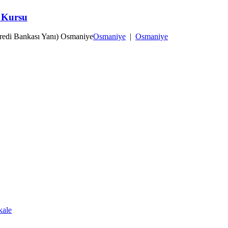
i Kursu
Kredi Bankası Yanı) Osmaniye
Osmaniye
|
Osmaniye
kale