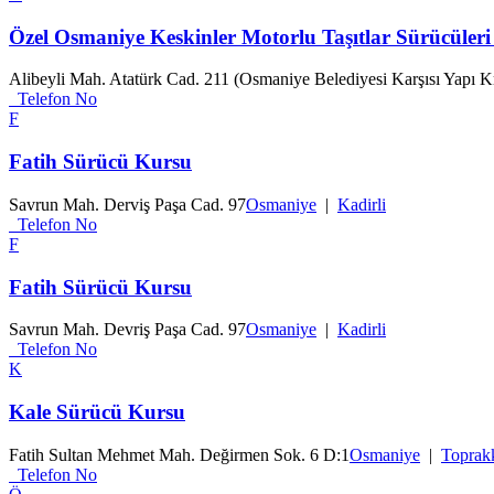
Özel Osmaniye Keskinler Motorlu Taşıtlar Sürücüler
Alibeyli Mah. Atatürk Cad. 211 (Osmaniye Belediyesi Karşısı Yapı 
Telefon No
F
Fatih Sürücü Kursu
Savrun Mah. Derviş Paşa Cad. 97
Osmaniye
|
Kadirli
Telefon No
F
Fatih Sürücü Kursu
Savrun Mah. Devriş Paşa Cad. 97
Osmaniye
|
Kadirli
Telefon No
K
Kale Sürücü Kursu
Fatih Sultan Mehmet Mah. Değirmen Sok. 6 D:1
Osmaniye
|
Toprak
Telefon No