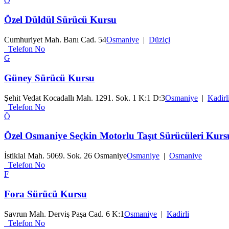
Ö
Özel Düldül Sürücü Kursu
Cumhuriyet Mah. Banı Cad. 54
Osmaniye
|
Düziçi
Telefon No
G
Güney Sürücü Kursu
Şehit Vedat Kocadallı Mah. 1291. Sok. 1 K:1 D:3
Osmaniye
|
Kadirl
Telefon No
Ö
Özel Osmaniye Seçkin Motorlu Taşıt Sürücüleri Kurs
İstiklal Mah. 5069. Sok. 26 Osmaniye
Osmaniye
|
Osmaniye
Telefon No
F
Fora Sürücü Kursu
Savrun Mah. Derviş Paşa Cad. 6 K:1
Osmaniye
|
Kadirli
Telefon No