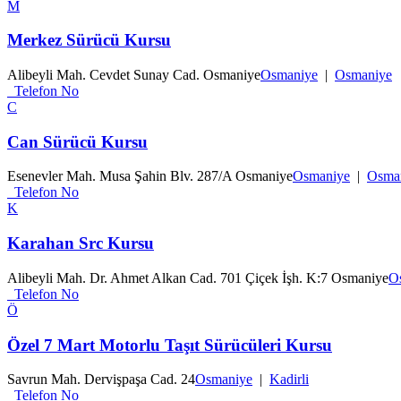
M
Merkez Sürücü Kursu
Alibeyli Mah. Cevdet Sunay Cad. Osmaniye
Osmaniye
|
Osmaniye
Telefon No
C
Can Sürücü Kursu
Esenevler Mah. Musa Şahin Blv. 287/A Osmaniye
Osmaniye
|
Osma
Telefon No
K
Karahan Src Kursu
Alibeyli Mah. Dr. Ahmet Alkan Cad. 701 Çiçek İşh. K:7 Osmaniye
O
Telefon No
Ö
Özel 7 Mart Motorlu Taşıt Sürücüleri Kursu
Savrun Mah. Dervişpaşa Cad. 24
Osmaniye
|
Kadirli
Telefon No