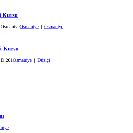
i Kursu
) Osmaniye
Osmaniye
|
Osmaniye
cü Kursu
2 D:201
Osmaniye
|
Düziçi
su
niye