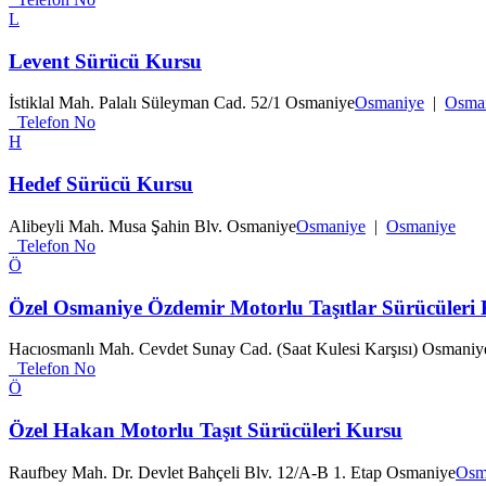
L
Levent Sürücü Kursu
İstiklal Mah. Palalı Süleyman Cad. 52/1 Osmaniye
Osmaniye
|
Osma
Telefon No
H
Hedef Sürücü Kursu
Alibeyli Mah. Musa Şahin Blv. Osmaniye
Osmaniye
|
Osmaniye
Telefon No
Ö
Özel Osmaniye Özdemir Motorlu Taşıtlar Sürücüleri
Hacıosmanlı Mah. Cevdet Sunay Cad. (Saat Kulesi Karşısı) Osmaniy
Telefon No
Ö
Özel Hakan Motorlu Taşıt Sürücüleri Kursu
Raufbey Mah. Dr. Devlet Bahçeli Blv. 12/A-B 1. Etap Osmaniye
Osm