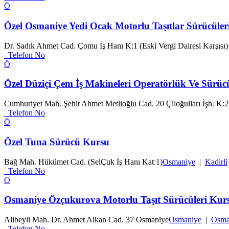
Ö
Özel Osmaniye Yedi Ocak Motorlu Taşıtlar Sürücüler
Dr. Sadık Ahmet Cad. Çomu İş Hanı K:1 (Eski Vergi Dairesi Karşısı
Telefon No
Ö
Özel Düziçi Çem İş Makineleri Operatörlük Ve Sürü
Cumhuriyet Mah. Şehit Ahmet Metlioğlu Cad. 20 Çiloğulları İşh. K:
Telefon No
Ö
Özel Tuna Sürücü Kursu
Bağ Mah. Hükümet Cad. (SelÇuk İş Hanı Kat:1)
Osmaniye
|
Kadirli
Telefon No
O
Osmaniye Özçukurova Motorlu Taşıt Sürücüleri Kur
Alibeyli Mah. Dr. Ahmet Alkan Cad. 37 Osmaniye
Osmaniye
|
Osma
Telefon No