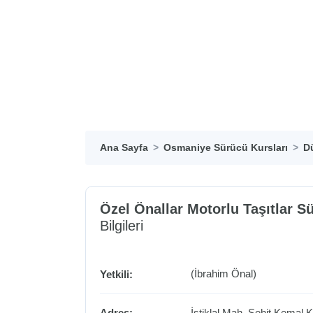
Ana Sayfa
Osmaniye Sürücü Kursları
Dü
Özel Önallar Motorlu Taşıtlar S
Bilgileri
(İbrahim Önal)
Yetkili:
Adres:
İstiklal Mah. Şehit Kemal 