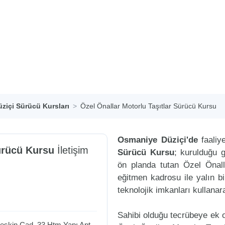
ziçi Sürücü Kursları
Özel Önallar Motorlu Taşıtlar Sürücü Kursu
Osmaniye Düziçi'de
faaliy
ürücü Kursu
İletişim
Sürücü Kursu
; kurulduğu g
ön planda tutan Özel Önal
eğitmen kadrosu ile yalın bi
teknolojik imkanları kullana
Sahibi olduğu tecrübeye ek ol
Keskin Cad. 33 Htm Yapı Apt.