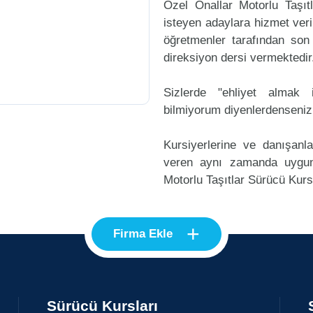
Özel Önallar Motorlu Taşı
isteyen adaylara hizmet veri
öğretmenler tarafından son
direksiyon dersi vermektedir
Sizlerde "ehliyet alma
bilmiyorum diyenlerdenseniz
Kursiyerlerine ve danışanl
veren aynı zamanda uygun
Motorlu Taşıtlar Sürücü Kursu
+
Firma Ekle
Sürücü Kursları