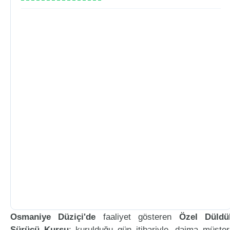
Osmaniye Düziçi'de
faaliyet gösteren
Özel Düldü
Sürücü Kursu
; kurulduğu gün itibariyle, daima müşter