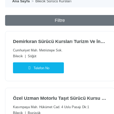
Ana Sayfa
Bilecik Sürücü Kursları
Filtre
Demirkıran Sürücü Kursları Turizm Ve İnşaat Ticaret Limited Şirke
Cumhuriyet Mah. Metristepe Sok.
Bilecik
|
Söğüt
Telefon No
Özel Uzman Motorlu Taşıt Sürücü Kursu Çarşı Şubesi
Kasımpaşa Mah. Hükümet Cad. 4 Uslu Pasajı Dk:1
Bilecik
|
Bozüyük