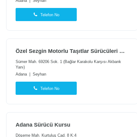
Adana
|
Seyhan
Telefon No
Özel Sezgin Motorlu Taşıtlar Sürücüleri Kursu Eğitim Tic.ltd.şti
Sümer Mah. 69206 Sok. 1 (Bağlar Karakolu Karşısı Akbank
Yanı)
Adana
|
Seyhan
Telefon No
Adana Sürücü Kursu
Döşeme Mah. Kurtuluş Cad. 8 K:4