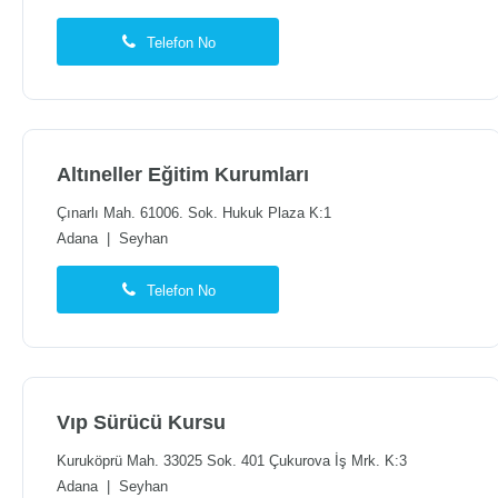
Telefon No
Altıneller Eğitim Kurumları
Çınarlı Mah. 61006. Sok. Hukuk Plaza K:1
Adana
|
Seyhan
Telefon No
Vıp Sürücü Kursu
Kuruköprü Mah. 33025 Sok. 401 Çukurova İş Mrk. K:3
Adana
|
Seyhan