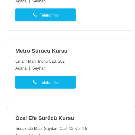
Adana
|
Seyhan
Telefon No
Metro Sürücu Kursu
Çınarlı Mah. İnönü Cad. 202
Adana
|
Seyhan
Telefon No
Özel Efe Sürücü Kursu
Sucuzade Mah. Saydam Cad. 13 K:3-4-5