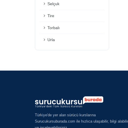
Selçuk
Tire
Torbalı
Urla
Türkiye'de yer alan sürücü kurslarına
Surucukursuburada.com ile hızlıca ulaşabilir, bilgi alabili
ve inceleyebilirsiniz.