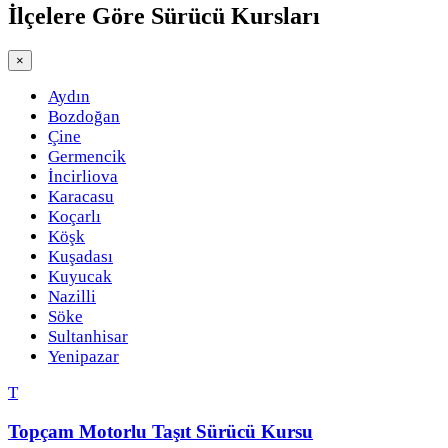
İlçelere Göre
Sürücü Kursları
×
Aydın
Bozdoğan
Çine
Germencik
İncirliova
Karacasu
Koçarlı
Köşk
Kuşadası
Kuyucak
Nazilli
Söke
Sultanhisar
Yenipazar
T
Topçam Motorlu Taşıt Sürücü Kursu