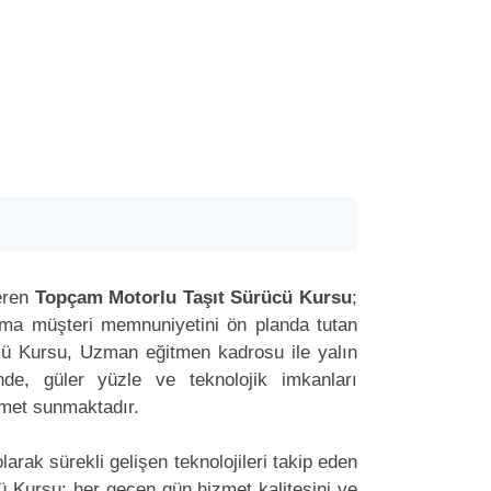
eren
Topçam Motorlu Taşıt Sürücü Kursu
;
aima müşteri memnuniyetini ön planda tutan
ü Kursu, Uzman eğitmen kadrosu ile yalın
nde, güler yüzle ve teknolojik imkanları
zmet sunmaktadır.
arak sürekli gelişen teknolojileri takip eden
 Kursu; her geçen gün hizmet kalitesini ve