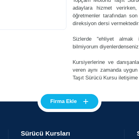
Topçam Motorlu Taşıt Sürü
adaylara hizmet verirken,
öğretmenler tarafından son
direksiyon dersi vermektedir
Sizlerde "ehliyet alma
bilmiyorum diyenlerdenseniz
Kursiyerlerine ve danışanl
veren aynı zamanda uygun
Taşıt Sürücü Kursu iletişime 
+
Firma Ekle
Sürücü Kursları