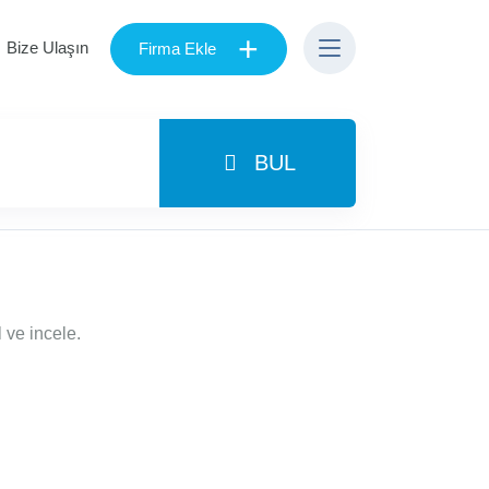
+
Bize Ulaşın
Firma Ekle
BUL
 ve incele.