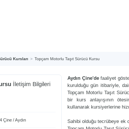
ürücü Kursları
Topçam Motorlu Taşıt Sürücü Kursu
Aydın Çine'de
faaliyet göst
ursu
İletişim Bilgileri
kurulduğu gün itibariyle, d
Topçam Motorlu Taşıt Sürüc
bir kurs anlayışının ötesi
kullanarak kursiyerlerine hi
 4
Çine
/
Aydın
Sahibi olduğu tecrübeye ek ol
Topçam Motorlu Taşıt Sürücü