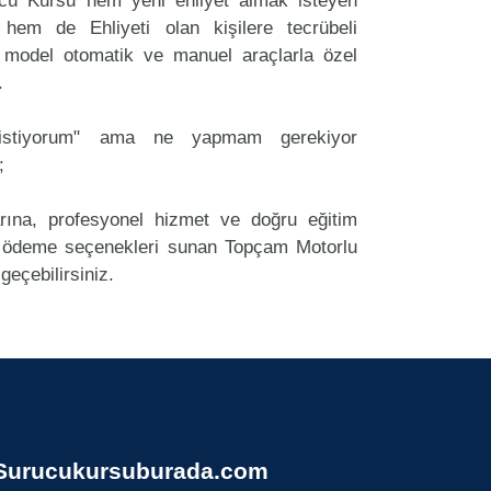
cü Kursu hem yeni ehliyet almak isteyen
 hem de Ehliyeti olan kişilere tecrübeli
 model otomatik ve manuel araçlarla özel
.
k istiyorum" ama ne yapmam gerekiyor
;
arına, profesyonel hizmet ve doğru eğitim
 ödeme seçenekleri sunan Topçam Motorlu
geçebilirsiniz.
Surucukursuburada.com