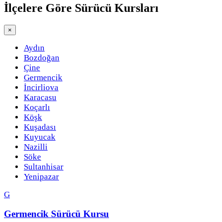
İlçelere Göre
Sürücü Kursları
×
Aydın
Bozdoğan
Çine
Germencik
İncirliova
Karacasu
Koçarlı
Köşk
Kuşadası
Kuyucak
Nazilli
Söke
Sultanhisar
Yenipazar
G
Germencik Sürücü Kursu