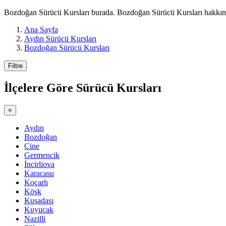
Bozdoğan Sürücü Kursları burada. Bozdoğan Sürücü Kursları hakkında 
Ana Sayfa
Aydın Sürücü Kursları
Bozdoğan Sürücü Kursları
Filtre
İlçelere Göre
Sürücü Kursları
×
Aydın
Bozdoğan
Çine
Germencik
İncirliova
Karacasu
Koçarlı
Köşk
Kuşadası
Kuyucak
Nazilli