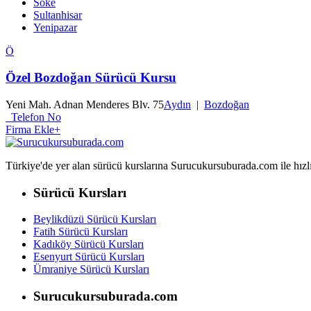
Söke
Sultanhisar
Yenipazar
Ö
Özel Bozdoğan Sürücü Kursu
Yeni Mah. Adnan Menderes Blv. 75
Aydın
|
Bozdoğan
Telefon No
Firma Ekle
+
Türkiye'de yer alan sürücü kurslarına Surucukursuburada.com ile hızlıca 
Sürücü Kursları
Beylikdüzü Sürücü Kursları
Fatih Sürücü Kursları
Kadıköy Sürücü Kursları
Esenyurt Sürücü Kursları
Ümraniye Sürücü Kursları
Surucukursuburada.com