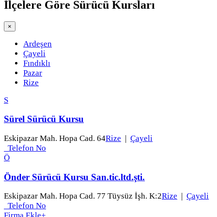
İlçelere Göre
Sürücü Kursları
×
Ardeşen
Çayeli
Fındıklı
Pazar
Rize
S
Sürel Sürücü Kursu
Eskipazar Mah. Hopa Cad. 64
Rize
|
Çayeli
Telefon No
Ö
Önder Sürücü Kursu San.tic.ltd.şti.
Eskipazar Mah. Hopa Cad. 77 Tüysüz İşh. K:2
Rize
|
Çayeli
Telefon No
Firma Ekle
+