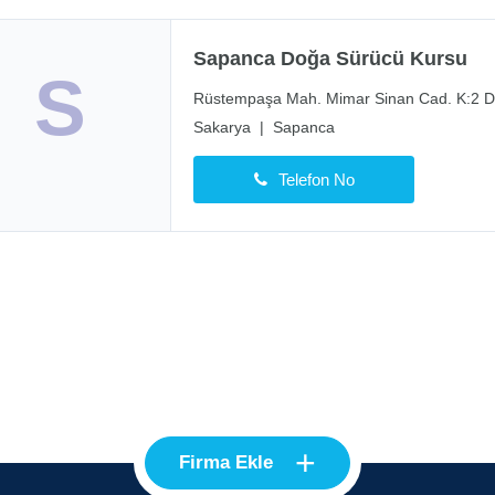
Sapanca Doğa Sürücü Kursu
S
Rüstempaşa Mah. Mimar Sinan Cad. K:2 D
Sakarya
|
Sapanca
Telefon No
+
Firma Ekle