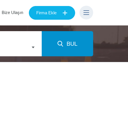
+
Bize Ulaşın
Firma Ekle
BUL