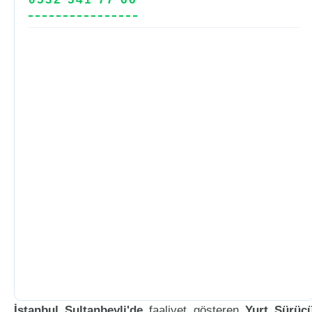
İstanbul Sultanbeyli'de
faaliyet gösteren
Yurt Sürüc