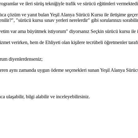
gramlar ve ileri sürüş tekniğiyle trafik ve sürücü eğitimleri vermektedi
ıca çözüm ve yanıt bulan Yeşil Alanya Sürücü Kursu ile iletişime geçere
lir?", "sürücü kursu sınav yerleri nerelerdir" gibi sorularınızı sorabilir,
etim var ama büyütmek istiyorum" diyorsanız Seçkin sürücü kursu ile ile
met verirken, hem de Ehliyeti olan kişilere tecrübeli öğretmenler tara
rum diyenlerdenseniz;
veren aynı zamanda uygun ödeme seçenekleri sunan Yeşil Alanya Sürücü 
ulaşabilir, bilgi alabilir ve inceleyebilirsiniz.