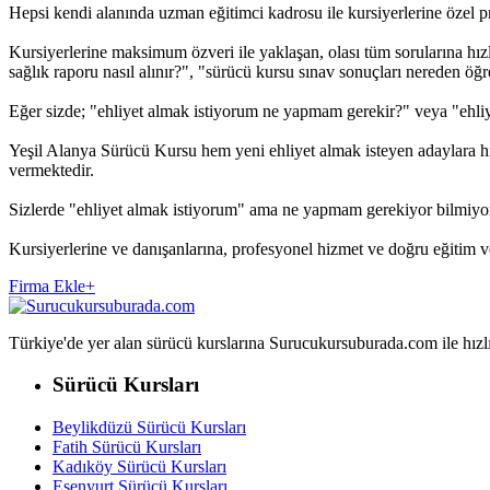
Hepsi kendi alanında uzman eğitimci kadrosu ile kursiyerlerine özel pro
Kursiyerlerine maksimum özveri ile yaklaşan, olası tüm sorularına hızl
sağlık raporu nasıl alınır?", "sürücü kursu sınav sonuçları nereden öğreni
Eğer sizde; "ehliyet almak istiyorum ne yapmam gerekir?" veya "ehliy
Yeşil Alanya Sürücü Kursu hem yeni ehliyet almak isteyen adaylara hiz
vermektedir.
Sizlerde "ehliyet almak istiyorum" ama ne yapmam gerekiyor bilmiyo
Kursiyerlerine ve danışanlarına, profesyonel hizmet ve doğru eğitim 
Firma Ekle
+
Türkiye'de yer alan sürücü kurslarına Surucukursuburada.com ile hızlıca 
Sürücü Kursları
Beylikdüzü Sürücü Kursları
Fatih Sürücü Kursları
Kadıköy Sürücü Kursları
Esenyurt Sürücü Kursları