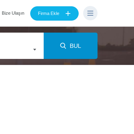
+
Bize Ulaşın
Firma Ekle
BUL