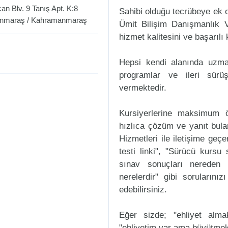
n Blv. 9 Tanış Apt. K:8
Sahibi olduğu tecrübeye ek ol
nmaraş
/
Kahramanmaraş
Ümit Bilişim Danışmanlık 
hizmet kalitesini ve başarılı 
Hepsi kendi alanında uzman
programlar ve ileri sürüş
vermektedir.
Kursiyerlerine maksimum ö
hızlıca çözüm ve yanıt bul
Hizmetleri ile iletişime geçe
testi linki", "Sürücü kursu 
sınav sonuçları nereden ö
nerelerdir" gibi sorularınızı
edebilirsiniz.
Eğer sizde; "ehliyet alm
"ehliyetim var ama büyütmek