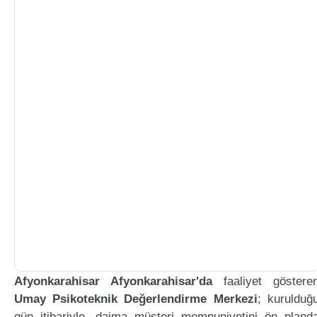
Afyonkarahisar Afyonkarahisar'da
faaliyet göstere
Umay Psikoteknik Değerlendirme Merkezi
; kurulduğ
gün itibariyle, daima müşteri memnuniyetini ön pland