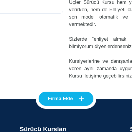
Üçler Sürücü Kursu hem ye
verirken, hem de Ehliyeti ol
son model otomatik ve m
vermektedir.
Sizlerde "ehliyet alma
bilmiyorum diyenlerdenseniz
Kursiyerlerine ve danışanl
veren aynı zamanda uygun
Kursu iletişime geçebilirsiniz
+
Firma Ekle
Sürücü Kursları