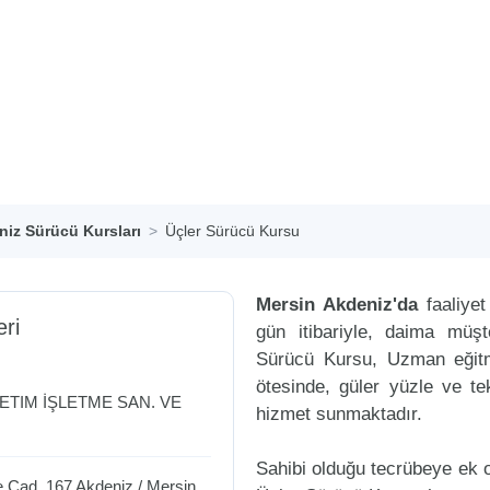
iz Sürücü Kursları
Üçler Sürücü Kursu
Mersin Akdeniz'da
faaliye
eri
gün itibariyle, daima müş
Sürücü Kursu, Uzman eğitme
ötesinde, güler yüzle ve tek
TIM İŞLETME SAN. VE
hizmet sunmaktadır.
Sahibi olduğu tecrübeye ek ol
ye Cad. 167
Akdeniz
/
Mersin