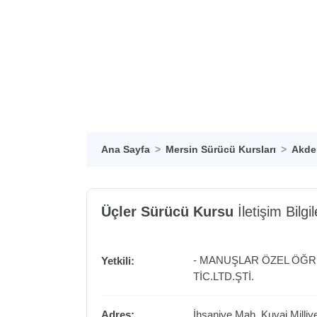
Ana Sayfa
Mersin Sürücü Kursları
Akden
Üçler Sürücü Kursu
İletişim Bilgil
- MANUŞLAR ÖZEL ÖĞRE
Yetkili:
TİC.LTD.ŞTİ.
Adres:
İhsaniye Mah. Kuvai Milli