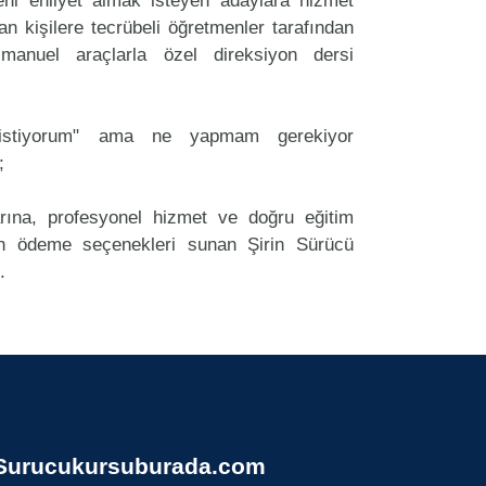
ni ehliyet almak isteyen adaylara hizmet
an kişilere tecrübeli öğretmenler tarafından
anuel araçlarla özel direksiyon dersi
k istiyorum" ama ne yapmam gerekiyor
;
arına, profesyonel hizmet ve doğru eğitim
 ödeme seçenekleri sunan Şirin Sürücü
.
Surucukursuburada.com