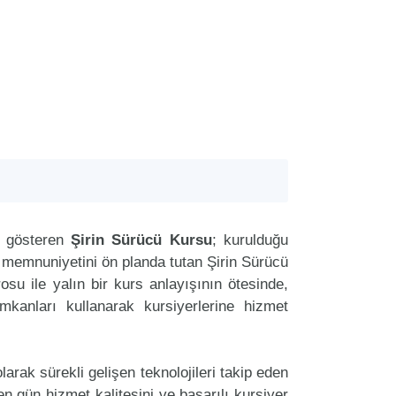
t gösteren
Şirin Sürücü Kursu
; kurulduğu
i memnuniyetini ön planda tutan Şirin Sürücü
u ile yalın bir kurs anlayışının ötesinde,
imkanları kullanarak kursiyerlerine hizmet
arak sürekli gelişen teknolojileri takip eden
n gün hizmet kalitesini ve başarılı kursiyer