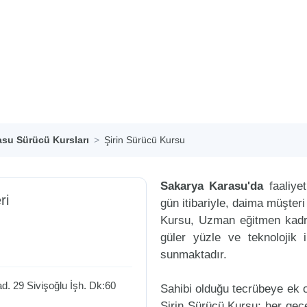
asu Sürücü Kursları
Şirin Sürücü Kursu
Sakarya Karasu'da
faaliye
ri
gün itibariyle, daima müşter
Kursu, Uzman eğitmen kadros
güler yüzle ve teknolojik 
sunmaktadır.
. 29 Sivişoğlu İşh. Dk:60
Sahibi olduğu tecrübeye ek ol
Şirin Sürücü Kursu; her geçe