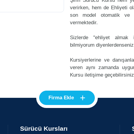
Şirin Sürücü Kursu hem ye
verirken, hem de Ehliyeti ol
son model otomatik ve m
vermektedir.
Sizlerde "ehliyet alma
bilmiyorum diyenlerdenseniz
Kursiyerlerine ve danışanl
veren aynı zamanda uygun
Kursu iletişime geçebilirsiniz
+
Firma Ekle
Sürücü Kursları