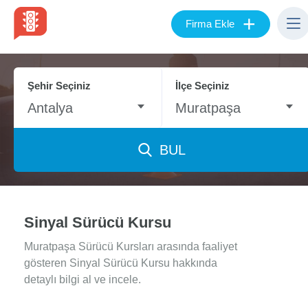
+
Firma Ekle
Şehir Seçiniz
İlçe Seçiniz
Antalya
Muratpaşa
BUL
Sinyal Sürücü Kursu
Muratpaşa Sürücü Kursları arasında faaliyet
gösteren Sinyal Sürücü Kursu hakkında
detaylı bilgi al ve incele.