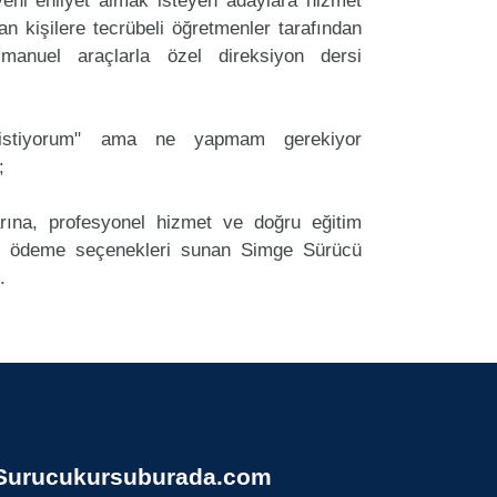
ni ehliyet almak isteyen adaylara hizmet
an kişilere tecrübeli öğretmenler tarafından
anuel araçlarla özel direksiyon dersi
k istiyorum" ama ne yapmam gerekiyor
;
arına, profesyonel hizmet ve doğru eğitim
 ödeme seçenekleri sunan Simge Sürücü
.
Surucukursuburada.com