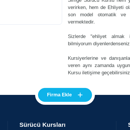
Simge Sürücü Kursu hem ye
verirken, hem de Ehliyeti ol
son model otomatik ve m
vermektedir.
Sizlerde "ehliyet alma
bilmiyorum diyenlerdenseniz
Kursiyerlerine ve danışanl
veren aynı zamanda uygun
Kursu iletişime geçebilirsiniz
+
Firma Ekle
Sürücü Kursları