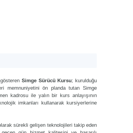
 gösteren
Simge Sürücü Kursu
; kurulduğu
teri memnuniyetini ön planda tutan Simge
n kadrosu ile yalın bir kurs anlayışının
nolojik imkanları kullanarak kursiyerlerine
arak sürekli gelişen teknolojileri takip eden
geçen gün hizmet kalitesini ve başarılı