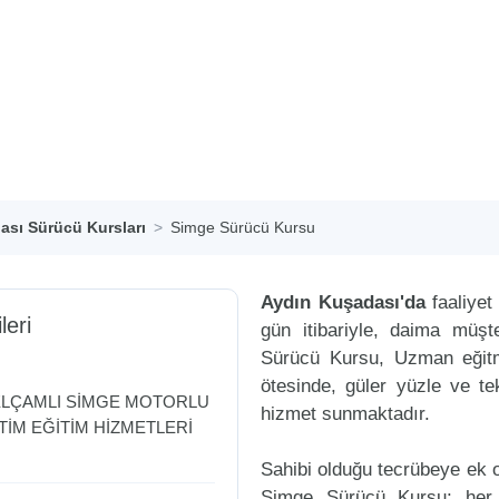
ası Sürücü Kursları
Simge Sürücü Kursu
Aydın Kuşadası'da
faaliyet
leri
gün itibariyle, daima müş
Sürücü Kursu, Uzman eğitme
ötesinde, güler yüzle ve tek
ELÇAMLI SİMGE MOTORLU
hizmet sunmaktadır.
TİM EĞİTİM HİZMETLERİ
Sahibi olduğu tecrübeye ek ol
Simge Sürücü Kursu; her 