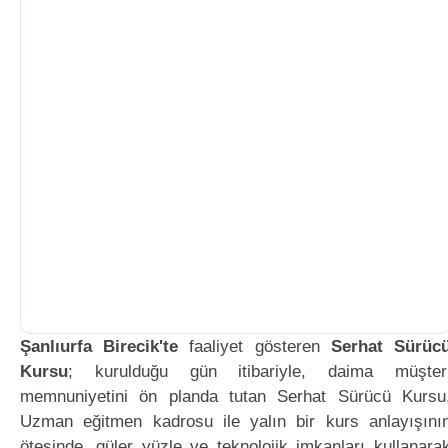
Şanlıurfa Birecik'te
faaliyet gösteren
Serhat Sürüc
Kursu
; kurulduğu gün itibariyle, daima müşter
memnuniyetini ön planda tutan Serhat Sürücü Kursu
Uzman eğitmen kadrosu ile yalın bir kurs anlayışını
ötesinde, güler yüzle ve teknolojik imkanları kullanara