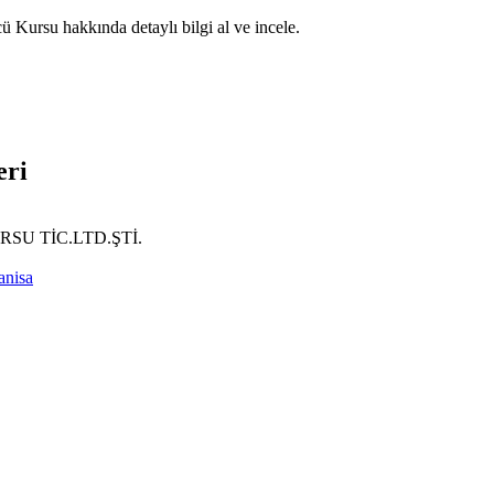
ü Kursu hakkında detaylı bilgi al ve incele.
eri
SU TİC.LTD.ŞTİ.
nisa