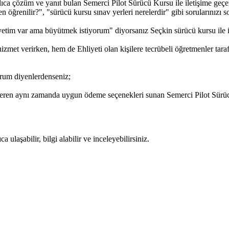
ıca çözüm ve yanıt bulan Semerci Pilot Sürücü Kursu ile iletişime geçere
 öğrenilir?", "sürücü kursu sınav yerleri nerelerdir" gibi sorularınızı sora
etim var ama büyütmek istiyorum" diyorsanız Seçkin sürücü kursu ile ile
zmet verirken, hem de Ehliyeti olan kişilere tecrübeli öğretmenler tara
rum diyenlerdenseniz;
veren aynı zamanda uygun ödeme seçenekleri sunan Semerci Pilot Sürücü
ulaşabilir, bilgi alabilir ve inceleyebilirsiniz.