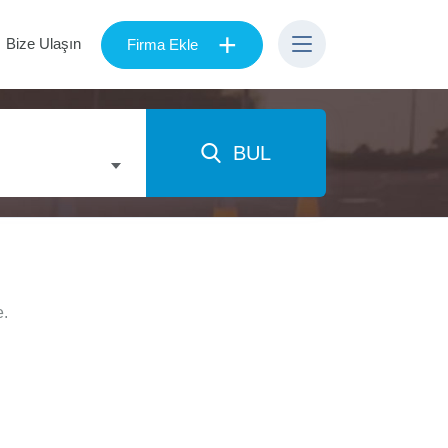
+
Bize Ulaşın
Firma Ekle
BUL
e.