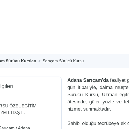
am Sürücü Kursları
Sarıçam Sürücü Kursu
Adana Sarıçam'da
faaliyet 
lgileri
gün itibariyle, daima müşt
Sürücü Kursu, Uzman eğitme
ötesinde, güler yüzle ve tek
RSU ÖZEL EGİTİM
hizmet sunmaktadır.
ZM LTD.ŞTİ.
Sahibi olduğu tecrübeye ek ol
Sarıçam
/
Adana