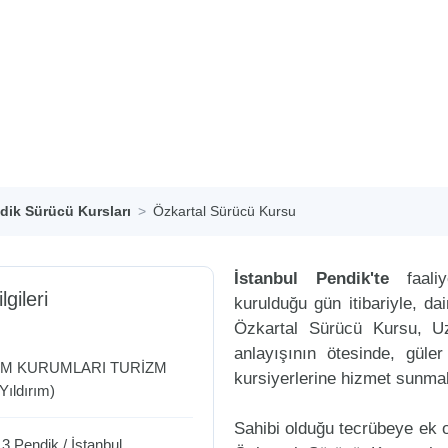
dik Sürücü Kursları
Özkartal Sürücü Kursu
İstanbul Pendik'te
faali
lgileri
kurulduğu gün itibariyle, d
Özkartal Sürücü Kursu, U
anlayışının ötesinde, güle
TİM KURUMLARI TURİZM
kursiyerlerine hizmet sunmak
ıldırım)
Sahibi olduğu tecrübeye ek ol
 3
Pendik
/
İstanbul