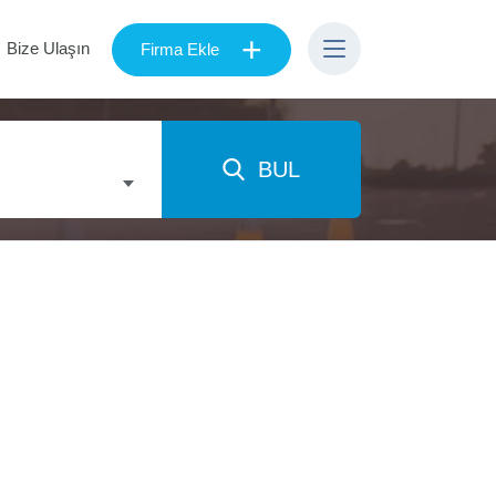
+
Bize Ulaşın
Firma Ekle
BUL