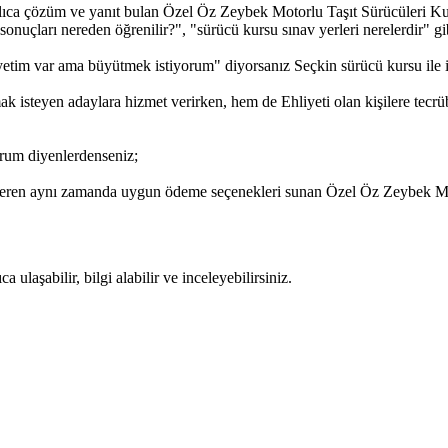
lıca çözüm ve yanıt bulan Özel Öz Zeybek Motorlu Taşıt Sürücüleri Kursu
onuçları nereden öğrenilir?", "sürücü kursu sınav yerleri nerelerdir" gibi 
etim var ama büyütmek istiyorum" diyorsanız Seçkin sürücü kursu ile ile
 isteyen adaylara hizmet verirken, hem de Ehliyeti olan kişilere tecrü
rum diyenlerdenseniz;
 veren aynı zamanda uygun ödeme seçenekleri sunan Özel Öz Zeybek Moto
ulaşabilir, bilgi alabilir ve inceleyebilirsiniz.