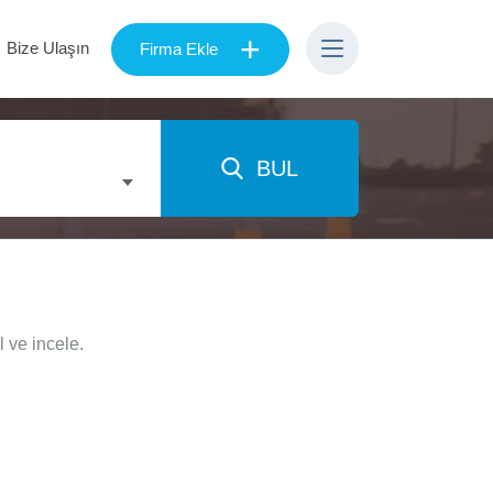
+
Bize Ulaşın
Firma Ekle
BUL
 ve incele.