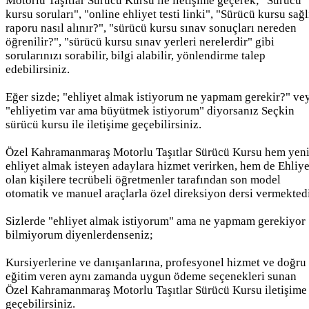
Motorlu Taşıtlar Sürücü Kursu ile iletişime geçerek; "Sürücü
kursu soruları", "online ehliyet testi linki", "Sürücü kursu sağl
raporu nasıl alınır?", "sürücü kursu sınav sonuçları nereden
öğrenilir?", "sürücü kursu sınav yerleri nerelerdir" gibi
sorularınızı sorabilir, bilgi alabilir, yönlendirme talep
edebilirsiniz.
Eğer sizde; "ehliyet almak istiyorum ne yapmam gerekir?" ve
"ehliyetim var ama büyütmek istiyorum" diyorsanız Seçkin
sürücü kursu ile iletişime geçebilirsiniz.
Özel Kahramanmaraş Motorlu Taşıtlar Sürücü Kursu hem yen
ehliyet almak isteyen adaylara hizmet verirken, hem de Ehliye
olan kişilere tecrübeli öğretmenler tarafından son model
otomatik ve manuel araçlarla özel direksiyon dersi vermektedi
Sizlerde "ehliyet almak istiyorum" ama ne yapmam gerekiyor
bilmiyorum diyenlerdenseniz;
Kursiyerlerine ve danışanlarına, profesyonel hizmet ve doğru
eğitim veren aynı zamanda uygun ödeme seçenekleri sunan
Özel Kahramanmaraş Motorlu Taşıtlar Sürücü Kursu iletişime
geçebilirsiniz.