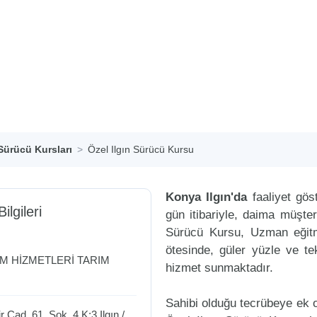
 Sürücü Kursları
Özel Ilgın Sürücü Kursu
Konya Ilgın'da
faaliyet gö
ilgileri
gün itibariyle, daima müşte
Sürücü Kursu, Uzman eğitme
ötesinde, güler yüzle ve tek
İM HİZMETLERİ TARIM
hizmet sunmaktadır.
Sahibi olduğu tecrübeye ek ol
r Cad. 61. Sok. 4 K:3
Ilgın
/