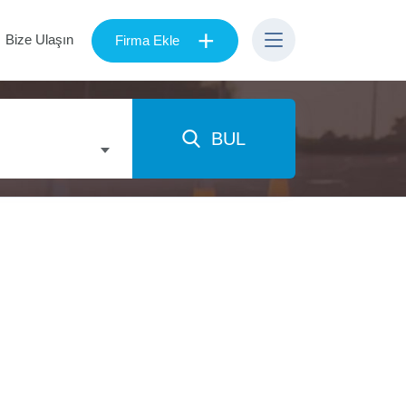
+
Bize Ulaşın
Firma Ekle
BUL