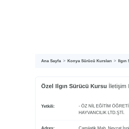
Ana Sayfa
Konya Sürücü Kursları
Ilgın
Özel Ilgın Sürücü Kursu
İletişim B
- ÖZ NİL EĞİTİM ÖĞRET
Yetkili:
HAYVANCILIK LTD.ŞTİ.
Adres:
Camiiatik Mah. Nevzat İspi