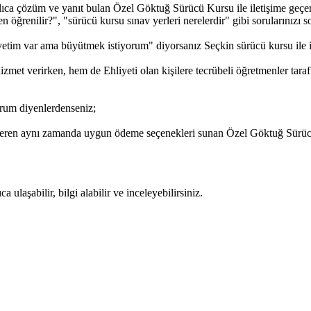
lıca çözüm ve yanıt bulan Özel Göktuğ Sürücü Kursu ile iletişime geçerek
 öğrenilir?", "sürücü kursu sınav yerleri nerelerdir" gibi sorularınızı sora
etim var ama büyütmek istiyorum" diyorsanız Seçkin sürücü kursu ile ile
met verirken, hem de Ehliyeti olan kişilere tecrübeli öğretmenler tara
rum diyenlerdenseniz;
 veren aynı zamanda uygun ödeme seçenekleri sunan Özel Göktuğ Sürücü 
ulaşabilir, bilgi alabilir ve inceleyebilirsiniz.