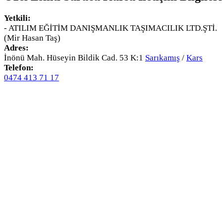
Yetkili:
- ATILIM EĞİTİM DANIŞMANLIK TAŞIMACILIK LTD.ŞTİ.
(Mir Hasan Taş)
Adres:
İnönü Mah. Hüseyin Bildik Cad. 53 K:1
Sarıkamış
/
Kars
Telefon:
0474 413 71 17