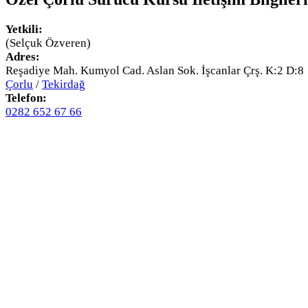
Yetkili:
(Selçuk Özveren)
Adres:
Reşadiye Mah. Kumyol Cad. Aslan Sok. İşcanlar Çrş. K:2 D:8
Çorlu
/
Tekirdağ
Telefon:
0282 652 67 66