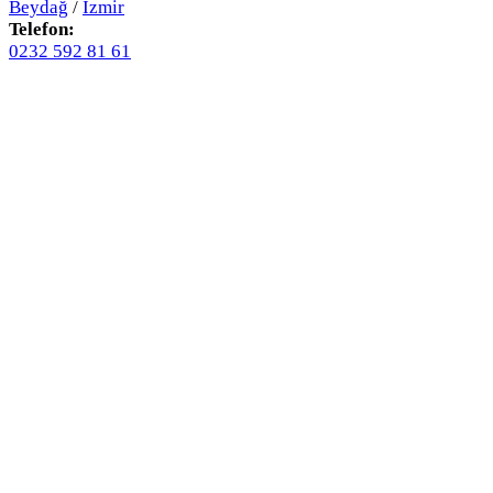
Beydağ
/
İzmir
Telefon:
0232 592 81 61