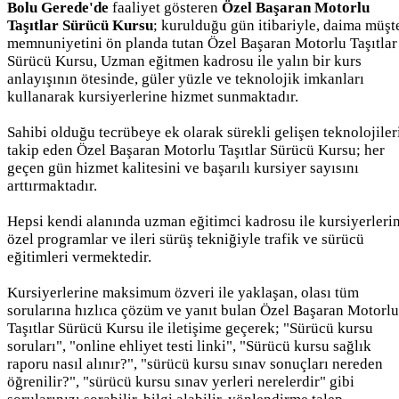
Bolu Gerede'de
faaliyet gösteren
Özel Başaran Motorlu
Taşıtlar Sürücü Kursu
; kurulduğu gün itibariyle, daima müşt
memnuniyetini ön planda tutan Özel Başaran Motorlu Taşıtlar
Sürücü Kursu, Uzman eğitmen kadrosu ile yalın bir kurs
anlayışının ötesinde, güler yüzle ve teknolojik imkanları
kullanarak kursiyerlerine hizmet sunmaktadır.
Sahibi olduğu tecrübeye ek olarak sürekli gelişen teknolojiler
takip eden Özel Başaran Motorlu Taşıtlar Sürücü Kursu; her
geçen gün hizmet kalitesini ve başarılı kursiyer sayısını
arttırmaktadır.
Hepsi kendi alanında uzman eğitimci kadrosu ile kursiyerleri
özel programlar ve ileri sürüş tekniğiyle trafik ve sürücü
eğitimleri vermektedir.
Kursiyerlerine maksimum özveri ile yaklaşan, olası tüm
sorularına hızlıca çözüm ve yanıt bulan Özel Başaran Motorlu
Taşıtlar Sürücü Kursu ile iletişime geçerek; "Sürücü kursu
soruları", "online ehliyet testi linki", "Sürücü kursu sağlık
raporu nasıl alınır?", "sürücü kursu sınav sonuçları nereden
öğrenilir?", "sürücü kursu sınav yerleri nerelerdir" gibi