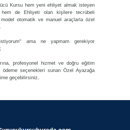
cü Kursu hem yeni ehliyet almak isteyen
 hem de Ehliyeti olan kişilere tecrübeli
 model otomatik ve manuel araçlarla özel
.
k istiyorum" ama ne yapmam gerekiyor
;
arına, profesyonel hizmet ve doğru eğitim
 ödeme seçenekleri sunan Özel Ayazağa
me geçebilirsiniz.
Surucukursuburada.com