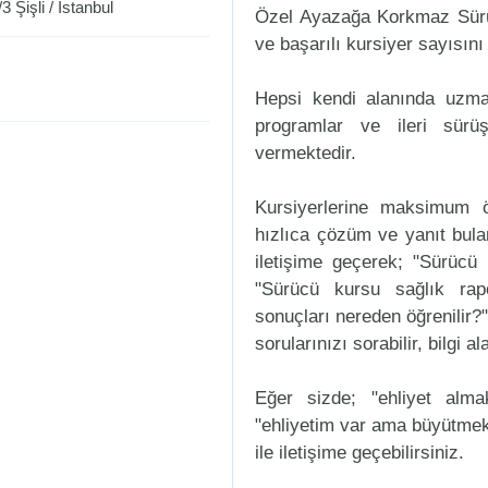
/3
Şişli
/
İstanbul
Özel Ayazağa Korkmaz Sürüc
ve başarılı kursiyer sayısını 
Hepsi kendi alanında uzman
programlar ve ileri sürüş
vermektedir.
Kursiyerlerine maksimum ö
hızlıca çözüm ve yanıt bul
iletişime geçerek; "Sürücü k
"Sürücü kursu sağlık rap
sonuçları nereden öğrenilir?"
sorularınızı sorabilir, bilgi a
Eğer sizde; "ehliyet alm
"ehliyetim var ama büyütmek
ile iletişime geçebilirsiniz.