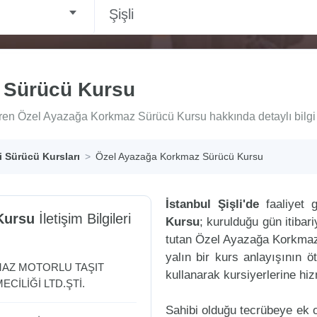
Şişli
 Sürücü Kursu
teren Özel Ayazağa Korkmaz Sürücü Kursu hakkında detaylı bilgi 
li Sürücü Kursları
Özel Ayazağa Korkmaz Sürücü Kursu
İstanbul Şişli'de
faaliyet 
Kursu
İletişim Bilgileri
Kursu
; kurulduğu gün itiba
tutan Özel Ayazağa Korkmaz
yalın bir kurs anlayışının ö
MAZ MOTORLU TAŞIT
kullanarak kursiyerlerine hi
CİLİĞİ LTD.ŞTİ.
Sahibi olduğu tecrübeye ek ol