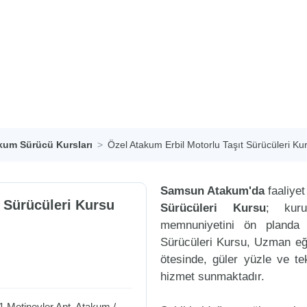
kum Sürücü Kursları
Özel Atakum Erbil Motorlu Taşıt Sürücüleri Ku
Samsun Atakum'da
faaliye
 Sürücüleri Kursu
Sürücüleri Kursu
; kuru
memnuniyetini ön planda 
Sürücüleri Kursu, Uzman eği
ötesinde, güler yüzle ve tek
hizmet sunmaktadır.
1 Metinevler Apt.
Atakum
/