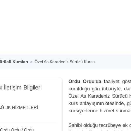
ürücü Kursları
Özel As Karadeniz Sürücü Kursu
Ordu Ordu'da
faaliyet gö
u
İletişim Bilgileri
kurulduğu gün itibariyle, d
Özel As Karadeniz Sürücü K
kurs anlayışının ötesinde, g
SAĞLIK HİZMETLERİ
kursiyerlerine hizmet sunmak
Sahibi olduğu tecrübeye ek ol
1 Ordu
Ordu
/
Ordu