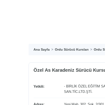
Ana Sayfa
Ordu Sürücü Kursları
Ordu S
Özel As Karadeniz Sürücü Kurs
- BİRLİK ÖZEL EĞİTİM 
Yetkili:
SAN.TİC.LTD.ŞTİ.
Adres:
Yeni Mah. 302. Sok. 2/30