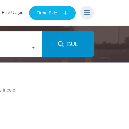
+
Bize Ulaşın
Firma Ekle
BUL
e incele.