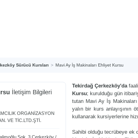
kezköy Sürücü Kursları
Mavi Ay İş Makinaları Ehliyet Kursu
Tekirdağ Çerkezköy'da
faal
ursu
İletişim Bilgileri
Kursu
; kurulduğu gün itiba
tutan Mavi Ay İş Makinalar
yalın bir kurs anlayışının ö
LAMCILIK ORGANİZASYON
kullanarak kursiyerlerine hi
N. VE TİC.LTD.ŞTİ.
Sahibi olduğu tecrübeye ek ol
limoğlu Sok. 3
Çerkezköy
/