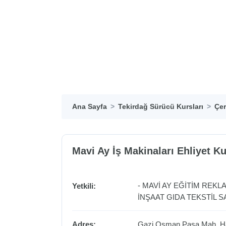
Ana Sayfa
Tekirdağ Sürücü Kursları
Çer
Mavi Ay İş Makinaları Ehliyet K
- MAVİ AY EĞİTİM REK
Yetkili:
İNŞAAT GIDA TEKSTİL SA
Adres:
Gazi Osman Paşa Mah. Ha