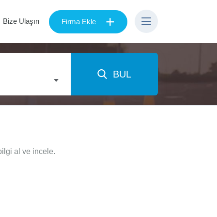
+
Bize Ulaşın
Firma Ekle
BUL
lgi al ve incele.