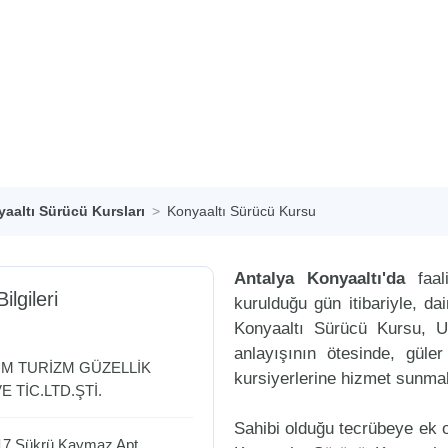
aaltı Sürücü Kursları
Konyaaltı Sürücü Kursu
Antalya Konyaaltı'da
faal
ilgileri
kurulduğu gün itibariyle, d
Konyaaltı Sürücü Kursu, U
anlayışının ötesinde, güle
TİM TURİZM GÜZELLİK
kursiyerlerine hizmet sunmak
 TİC.LTD.ŞTİ.
Sahibi olduğu tecrübeye ek ol
 17 Şükrü Kaymaz Apt.