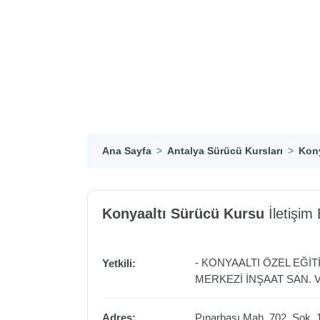
Ana Sayfa
Antalya Sürücü Kursları
Kony
Konyaaltı Sürücü Kursu
İletişim B
- KONYAALTI ÖZEL EĞİ
Yetkili:
MERKEZİ İNŞAAT SAN. VE
Adres:
Pınarbaşı Mah. 702. Sok.