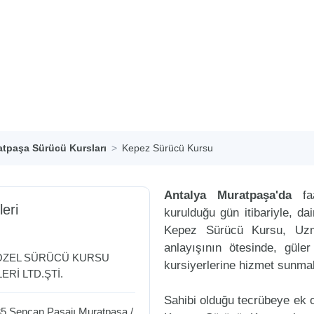
tpaşa Sürücü Kursları
Kepez Sürücü Kursu
Antalya Muratpaşa'da
faa
leri
kurulduğu gün itibariyle, d
Kepez Sürücü Kursu, Uzm
anlayışının ötesinde, güle
ÖZEL SÜRÜCÜ KURSU
kursiyerlerine hizmet sunmak
ERİ LTD.ŞTİ.
Sahibi olduğu tecrübeye ek ol
35 Şencan Pasajı
Muratpaşa
/