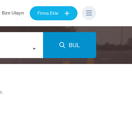
+
Bize Ulaşın
Firma Ekle
BUL
e.