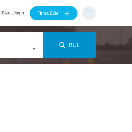
+
Bize Ulaşın
Firma Ekle
BUL