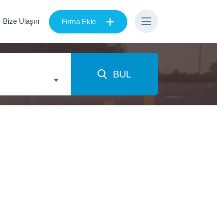
+
Bize Ulaşın
Firma Ekle
BUL