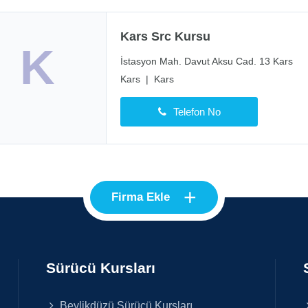
Kars Src Kursu
K
İstasyon Mah. Davut Aksu Cad. 13 Kars
Kars
|
Kars
Telefon No
+
Firma Ekle
Sürücü Kursları
Beylikdüzü Sürücü Kursları