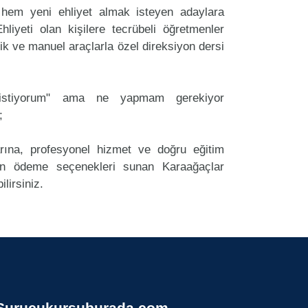
hem yeni ehliyet almak isteyen adaylara
liyeti olan kişilere tecrübeli öğretmenler
k ve manuel araçlarla özel direksiyon dersi
k istiyorum" ama ne yapmam gerekiyor
;
arına, profesyonel hizmet ve doğru eğitim
n ödeme seçenekleri sunan Karaağaçlar
lirsiniz.
Surucukursuburada.com