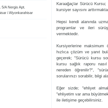
Karaağaçlar Sürücü Kursu; h
5/A Nergis Apt.
kursiyer sayısını arttırmakta
isar
/
Afyonkarahisar
Hepsi kendi alanında uzman
programlar ve ileri sürüş
vermektedir.
Kursiyerlerine maksimum ö
hızlıca çözüm ve yanıt bul
geçerek; "Sürücü kursu sorul
kursu sağlık raporu nasıl
nereden öğrenilir?", "sür
sorularınızı sorabilir, bilgi a
Eğer sizde; "ehliyet alm
"ehliyetim var ama büyütmek
ile iletişime geçebilirsiniz.