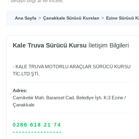
detaylı bilgi al ve incele.
Ana Sayfa
Çanakkale Sürücü Kursları
Ezine Sürücü Ku
Kale Truva Sürücü Kursu
İletişim Bilgileri
- KALE TRUVA MOTORLU ARAÇLAR SÜRÜCÜ KURSU
TİC.LTD.ŞTİ.
Adres:
Camikebir Mah. Baransel Cad. Belediye İşh. K:3
Ezine
/
Çanakkale
0286 618 21 74