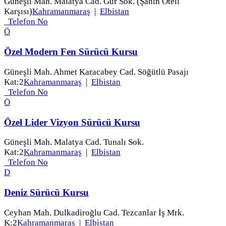
Güneşli Mah. Malatya Cad. Gür Sok. (Şahin Oteli
Karşısı)
Kahramanmaraş
|
Elbistan
Telefon No
Ö
Özel Modern Fen Sürücü Kursu
Güneşli Mah. Ahmet Karacabey Cad. Söğütlü Pasajı
Kat:2
Kahramanmaraş
|
Elbistan
Telefon No
Ö
Özel Lider Vizyon Sürücü Kursu
Güneşli Mah. Malatya Cad. Tunalı Sok.
Kat:2
Kahramanmaraş
|
Elbistan
Telefon No
D
Deniz Sürücü Kursu
Ceyhan Mah. Dulkadiroğlu Cad. Tezcanlar İş Mrk.
K:2
Kahramanmaraş
|
Elbistan