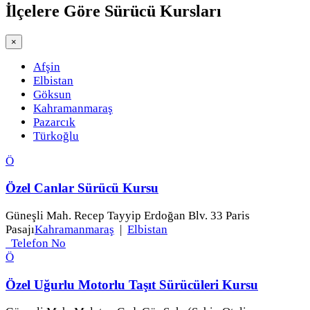
İlçelere Göre
Sürücü Kursları
×
Afşin
Elbistan
Göksun
Kahramanmaraş
Pazarcık
Türkoğlu
Ö
Özel Canlar Sürücü Kursu
Güneşli Mah. Recep Tayyip Erdoğan Blv. 33 Paris
Pasajı
Kahramanmaraş
|
Elbistan
Telefon No
Ö
Özel Uğurlu Motorlu Taşıt Sürücüleri Kursu